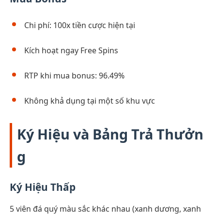
Chi phí: 100x tiền cược hiện tại
Kích hoạt ngay Free Spins
RTP khi mua bonus: 96.49%
Không khả dụng tại một số khu vực
Ký Hiệu và Bảng Trả Thưởn
g
Ký Hiệu Thấp
5 viên đá quý màu sắc khác nhau (xanh dương, xanh