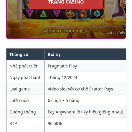
TRANG CASINO
Thông số
Giá trị
Nhà phát triển
Pragmatic Play
Ngày phát hành
Tháng 12/2023
Loại game
Video slot với cơ chế Scatter Pays
Lưới cuộn
6 cuộn × 5 hàng
Đường thắng
Pay Anywhere (8+ ký hiệu giống nhau)
RTP
96.50%