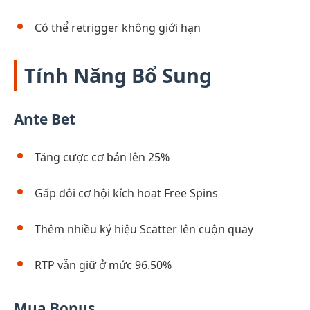
Có thể retrigger không giới hạn
Tính Năng Bổ Sung
Ante Bet
Tăng cược cơ bản lên 25%
Gấp đôi cơ hội kích hoạt Free Spins
Thêm nhiều ký hiệu Scatter lên cuộn quay
RTP vẫn giữ ở mức 96.50%
Mua Bonus