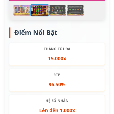
Điểm Nổi Bật
THẮNG TỐI ĐA
15.000x
RTP
96.50%
HỆ SỐ NHÂN
Lên đến 1.000x