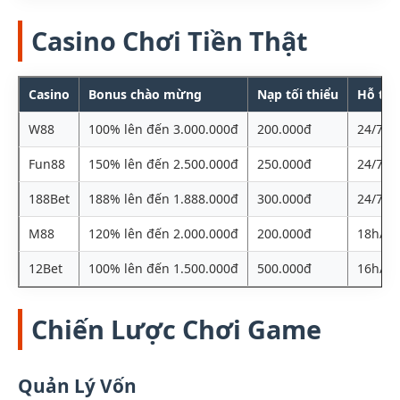
Casino Chơi Tiền Thật
Casino
Bonus chào mừng
Nạp tối thiểu
Hỗ trợ
W88
100% lên đến 3.000.000đ
200.000đ
24/7
Fun88
150% lên đến 2.500.000đ
250.000đ
24/7
188Bet
188% lên đến 1.888.000đ
300.000đ
24/7
M88
120% lên đến 2.000.000đ
200.000đ
18h/ng
12Bet
100% lên đến 1.500.000đ
500.000đ
16h/ng
Chiến Lược Chơi Game
Quản Lý Vốn