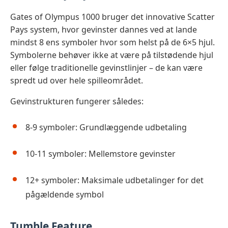
Gates of Olympus 1000 bruger det innovative Scatter
Pays system, hvor gevinster dannes ved at lande
mindst 8 ens symboler hvor som helst på de 6×5 hjul.
Symbolerne behøver ikke at være på tilstødende hjul
eller følge traditionelle gevinstlinjer – de kan være
spredt ud over hele spilleområdet.
Gevinstrukturen fungerer således:
8-9 symboler: Grundlæggende udbetaling
10-11 symboler: Mellemstore gevinster
12+ symboler: Maksimale udbetalinger for det
pågældende symbol
Tumble Feature