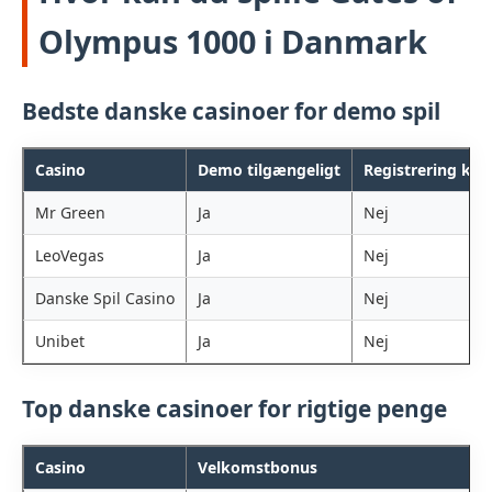
Olympus 1000 i Danmark
Bedste danske casinoer for demo spil
Casino
Demo tilgængeligt
Registrering kr
Mr Green
Ja
Nej
LeoVegas
Ja
Nej
Danske Spil Casino
Ja
Nej
Unibet
Ja
Nej
Top danske casinoer for rigtige penge
Casino
Velkomstbonus