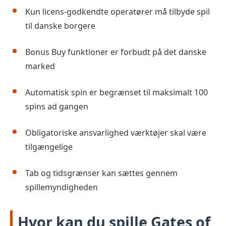
Kun licens-godkendte operatører må tilbyde spil
til danske borgere
Bonus Buy funktioner er forbudt på det danske
marked
Automatisk spin er begrænset til maksimalt 100
spins ad gangen
Obligatoriske ansvarlighed værktøjer skal være
tilgængelige
Tab og tidsgrænser kan sættes gennem
spillemyndigheden
Hvor kan du spille Gates of