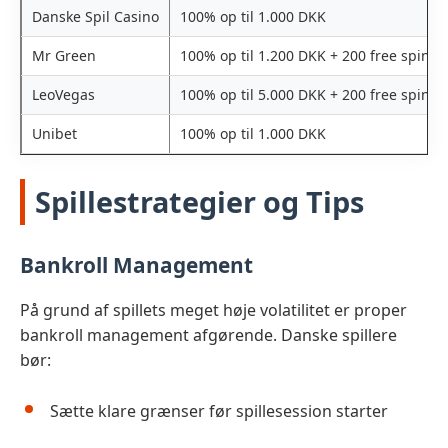
Danske Spil Casino
100% op til 1.000 DKK
Mr Green
100% op til 1.200 DKK + 200 free spins
LeoVegas
100% op til 5.000 DKK + 200 free spins
Unibet
100% op til 1.000 DKK
Spillestrategier og Tips
Bankroll Management
På grund af spillets meget høje volatilitet er proper
bankroll management afgørende. Danske spillere
bør:
Sætte klare grænser før spillesession starter