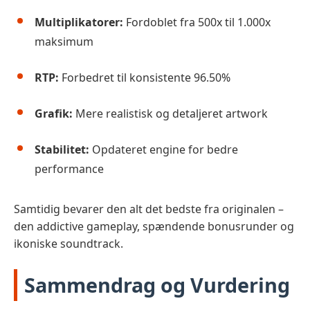
Multiplikatorer:
Fordoblet fra 500x til 1.000x
maksimum
RTP:
Forbedret til konsistente 96.50%
Grafik:
Mere realistisk og detaljeret artwork
Stabilitet:
Opdateret engine for bedre
performance
Samtidig bevarer den alt det bedste fra originalen –
den addictive gameplay, spændende bonusrunder og
ikoniske soundtrack.
Sammendrag og Vurdering