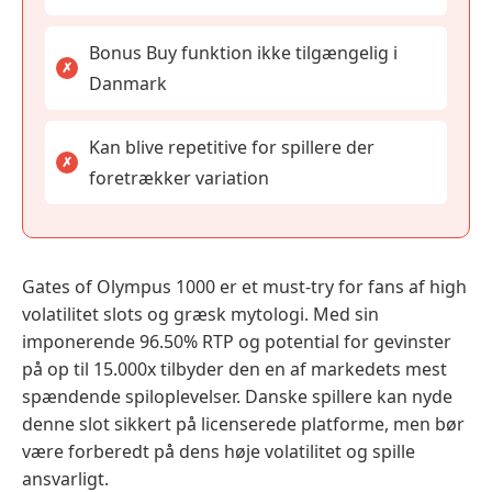
Bonus Buy funktion ikke tilgængelig i
Danmark
Kan blive repetitive for spillere der
foretrækker variation
Gates of Olympus 1000 er et must-try for fans af high
volatilitet slots og græsk mytologi. Med sin
imponerende 96.50% RTP og potential for gevinster
på op til 15.000x tilbyder den en af markedets mest
spændende spiloplevelser. Danske spillere kan nyde
denne slot sikkert på licenserede platforme, men bør
være forberedt på dens høje volatilitet og spille
ansvarligt.