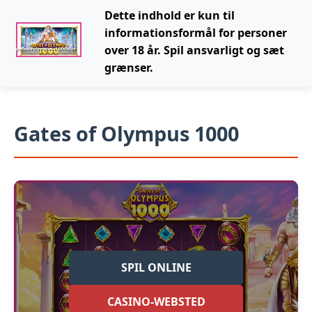
Dette indhold er kun til
informationsformål for personer
over 18 år. Spil ansvarligt og sæt
grænser.
Gates of Olympus 1000
SPIL ONLINE
CASINO-WEBSTED