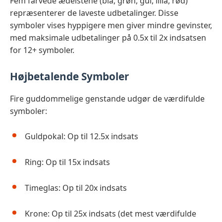
Fem farvede ædelstene (blå, grøn, gul, lilla, rød)
repræsenterer de laveste udbetalinger. Disse
symboler vises hyppigere men giver mindre gevinster,
med maksimale udbetalinger på 0.5x til 2x indsatsen
for 12+ symboler.
Højbetalende Symboler
Fire guddommelige genstande udgør de værdifulde
symboler:
Guldpokal: Op til 12.5x indsats
Ring: Op til 15x indsats
Timeglas: Op til 20x indsats
Krone: Op til 25x indsats (det mest værdifulde