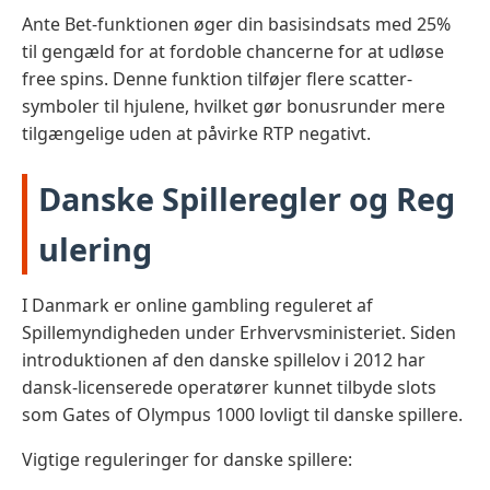
Ante Bet-funktionen øger din basisindsats med 25%
til gengæld for at fordoble chancerne for at udløse
free spins. Denne funktion tilføjer flere scatter-
symboler til hjulene, hvilket gør bonusrunder mere
tilgængelige uden at påvirke RTP negativt.
Danske Spilleregler og Reg
ulering
I Danmark er online gambling reguleret af
Spillemyndigheden under Erhvervsministeriet. Siden
introduktionen af den danske spillelov i 2012 har
dansk-licenserede operatører kunnet tilbyde slots
som Gates of Olympus 1000 lovligt til danske spillere.
Vigtige reguleringer for danske spillere: