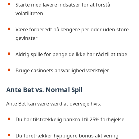
Starte med lavere indsatser for at forstå
volatiliteten
Være forberedt på længere perioder uden store
gevinster
Aldrig spille for penge de ikke har råd til at tabe
Bruge casinoets ansvarlighed værktøjer
Ante Bet vs. Normal Spil
Ante Bet kan være værd at overveje hvis:
Du har tilstrækkelig bankroll til 25% forhøjelse
Du foretrækker hyppigere bonus aktivering