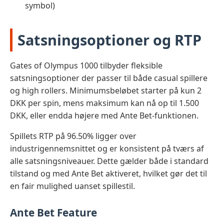
symbol)
Satsningsoptioner og RTP
Gates of Olympus 1000 tilbyder fleksible
satsningsoptioner der passer til både casual spillere
og high rollers. Minimumsbeløbet starter på kun 2
DKK per spin, mens maksimum kan nå op til 1.500
DKK, eller endda højere med Ante Bet-funktionen.
Spillets RTP på 96.50% ligger over
industrigennemsnittet og er konsistent på tværs af
alle satsningsniveauer. Dette gælder både i standard
tilstand og med Ante Bet aktiveret, hvilket gør det til
en fair mulighed uanset spillestil.
Ante Bet Feature