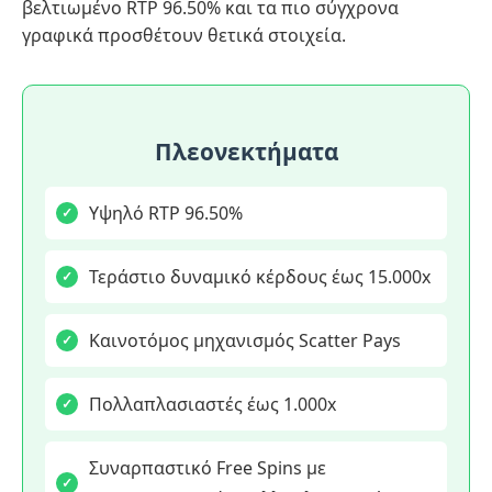
βελτιωμένο RTP 96.50% και τα πιο σύγχρονα
γραφικά προσθέτουν θετικά στοιχεία.
Πλεονεκτήματα
Υψηλό RTP 96.50%
Τεράστιο δυναμικό κέρδους έως 15.000x
Καινοτόμος μηχανισμός Scatter Pays
Πολλαπλασιαστές έως 1.000x
Συναρπαστικό Free Spins με