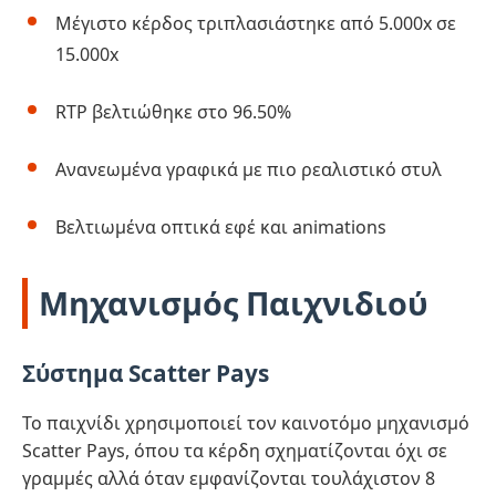
Μέγιστο κέρδος τριπλασιάστηκε από 5.000x σε
15.000x
RTP βελτιώθηκε στο 96.50%
Ανανεωμένα γραφικά με πιο ρεαλιστικό στυλ
Βελτιωμένα οπτικά εφέ και animations
Μηχανισμός Παιχνιδιού
Σύστημα Scatter Pays
Το παιχνίδι χρησιμοποιεί τον καινοτόμο μηχανισμό
Scatter Pays, όπου τα κέρδη σχηματίζονται όχι σε
γραμμές αλλά όταν εμφανίζονται τουλάχιστον 8