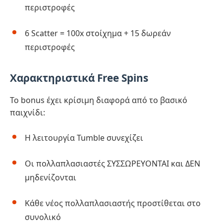
περιστροφές
6 Scatter = 100x στοίχημα + 15 δωρεάν
περιστροφές
Χαρακτηριστικά Free Spins
Το bonus έχει κρίσιμη διαφορά από το βασικό
παιχνίδι:
Η λειτουργία Tumble συνεχίζει
Οι πολλαπλασιαστές ΣΥΣΣΩΡΕΥΟΝΤΑΙ και ΔΕΝ
μηδενίζονται
Κάθε νέος πολλαπλασιαστής προστίθεται στο
συνολικό