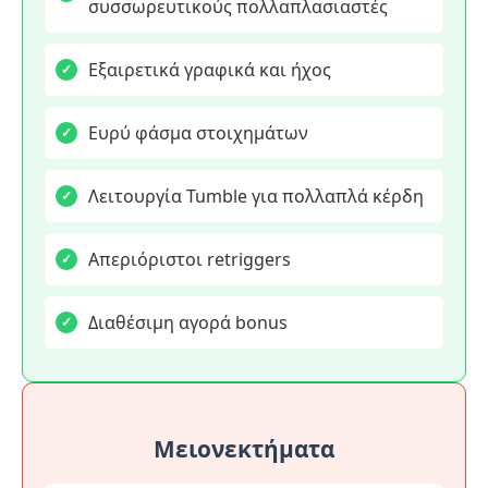
συσσωρευτικούς πολλαπλασιαστές
Εξαιρετικά γραφικά και ήχος
Ευρύ φάσμα στοιχημάτων
Λειτουργία Tumble για πολλαπλά κέρδη
Απεριόριστοι retriggers
Διαθέσιμη αγορά bonus
Μειονεκτήματα