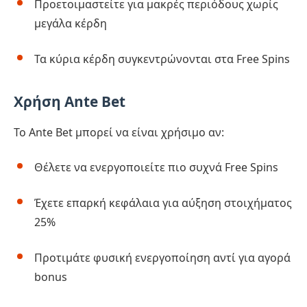
Προετοιμαστείτε για μακρές περιόδους χωρίς
μεγάλα κέρδη
Τα κύρια κέρδη συγκεντρώνονται στα Free Spins
Χρήση Ante Bet
Το Ante Bet μπορεί να είναι χρήσιμο αν:
Θέλετε να ενεργοποιείτε πιο συχνά Free Spins
Έχετε επαρκή κεφάλαια για αύξηση στοιχήματος
25%
Προτιμάτε φυσική ενεργοποίηση αντί για αγορά
bonus