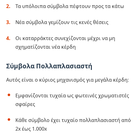
Τα υπόλοιπα σύμβολα πέφτουν προς τα κάτω
Νέα σύμβολα γεμίζουν τις κενές θέσεις
Οι καταρράκτες συνεχίζονται μέχρι να μη
σχηματίζονται νέα κέρδη
Σύμβολα Πολλαπλασιαστή
Αυτός είναι ο κύριος μηχανισμός για μεγάλα κέρδη:
Εμφανίζονται τυχαία ως φωτεινές χρωματιστές
σφαίρες
Κάθε σύμβολο έχει τυχαίο πολλαπλασιαστή από
2x έως 1.000x