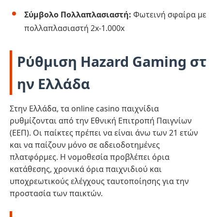
Σύμβολο Πολλαπλασιαστή:
Φωτεινή σφαίρα με
πολλαπλασιαστή 2x-1.000x
Ρύθμιση Hazard Gaming στ
ην Ελλάδα
Στην Ελλάδα, τα online casino παιχνίδια
ρυθμίζονται από την Εθνική Επιτροπή Παιγνίων
(ΕΕΠ). Οι παίκτες πρέπει να είναι άνω των 21 ετών
και να παίζουν μόνο σε αδειοδοτημένες
πλατφόρμες. Η νομοθεσία προβλέπει όρια
κατάθεσης, χρονικά όρια παιχνιδιού και
υποχρεωτικούς ελέγχους ταυτοποίησης για την
προστασία των παικτών.