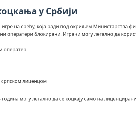
коцкања у Србији
 игре на срећу, која ради под окриљем Министарства фи
и оператери блокирани. Играчи могу легално да корист
ки оператер
а српском лиценцом
8 година могу легално да се коцкају само на лиценциран