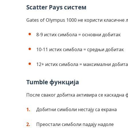
Scatter Pays систем
Gates of Olympus 1000 не користи класичне 
8-9 истих симбола = основни добитак
10-11 истих симбола = средњи добитак
12+ истих симбола = максимални добита
Tumble функција
После сваког добитка активира се каскадна ф
Добитни симболи нестају са екрана
Преостали симболи падају надоле