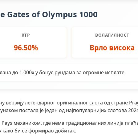
 Gates of Olympus 1000
RTP
ВОЛАТИЛНОСТ
96.50%
Врло висока
ца до 1.000x у бонус рундама за огромне исплате
у верзију легендарног оригиналног слота од стране Prag
унаком постала је један од најпопуларнијих слотова 2024
r Pays механиком, где нема традиционалних линија плаћа
у како би се формирао добитак.