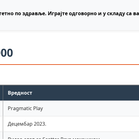
етно по здравље. Играјте одговорно и у складу са
000
ИГРАЈ ОНЛАЈН
САЈТ КАЗИНА
Вредност
Pragmatic Play
Децембар 2023.