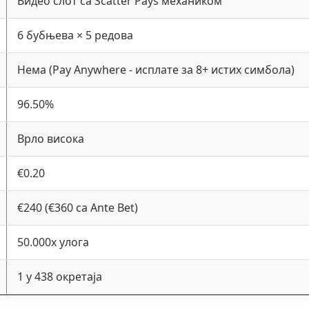
Видео слот са Scatter Pays механиком
6 бубњева × 5 редова
Нема (Pay Anywhere - исплате за 8+ истих симбола)
96.50%
Врло висока
€0.20
€240 (€360 са Ante Bet)
50.000x улога
1 у 438 окретаја