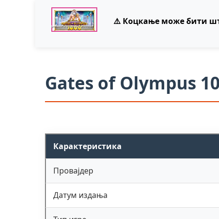
⚠️ Коцкање може бити шт
Gates of Olympus 1
Карактеристика
Провајдер
Датум издања