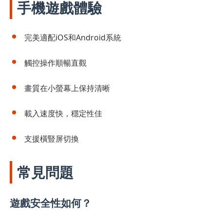
手機遊戲體驗
完美適配iOS和Android系統
觸控操作順暢直觀
畫質在小螢幕上保持清晰
載入速度快，穩定性佳
支援橫豎屏切換
常見問題
遊戲安全性如何？