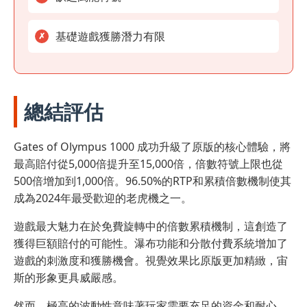
基礎遊戲獲勝潛力有限
總結評估
Gates of Olympus 1000 成功升級了原版的核心體驗，將
最高賠付從5,000倍提升至15,000倍，倍數符號上限也從
500倍增加到1,000倍。96.50%的RTP和累積倍數機制使其
成為2024年最受歡迎的老虎機之一。
遊戲最大魅力在於免費旋轉中的倍數累積機制，這創造了
獲得巨額賠付的可能性。瀑布功能和分散付費系統增加了
遊戲的刺激度和獲勝機會。視覺效果比原版更加精緻，宙
斯的形象更具威嚴感。
然而，極高的波動性意味著玩家需要充足的資金和耐心。