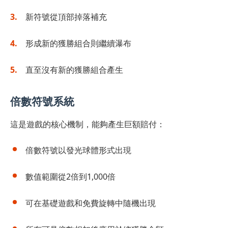
新符號從頂部掉落補充
形成新的獲勝組合則繼續瀑布
直至沒有新的獲勝組合產生
倍數符號系統
這是遊戲的核心機制，能夠產生巨額賠付：
倍數符號以發光球體形式出現
數值範圍從2倍到1,000倍
可在基礎遊戲和免費旋轉中隨機出現