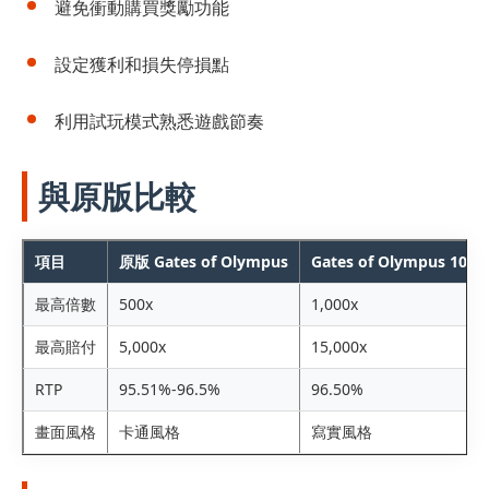
避免衝動購買獎勵功能
設定獲利和損失停損點
利用試玩模式熟悉遊戲節奏
與原版比較
項目
原版 Gates of Olympus
Gates of Olympus 1000
最高倍數
500x
1,000x
最高賠付
5,000x
15,000x
RTP
95.51%-96.5%
96.50%
畫面風格
卡通風格
寫實風格