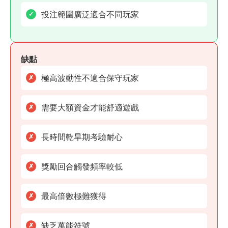
投注範圍廣泛適合不同玩家
缺點
極高波動性不適合保守玩家
需要大額資金才能舒適遊戲
長時間乾旱期考驗耐心
獎勵回合觸發頻率較低
最高倍數極難獲得
缺乏萬能符號