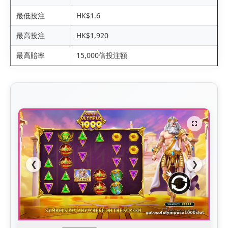
最低投注
HK$1.6
最高投注
HK$1,920
最高賠率
15,000倍投注額
❮
❯