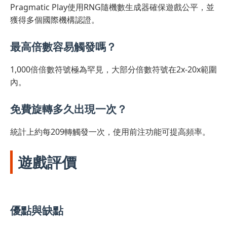
Pragmatic Play使用RNG隨機數生成器確保遊戲公平，並
獲得多個國際機構認證。
最高倍數容易觸發嗎？
1,000倍倍數符號極為罕見，大部分倍數符號在2x-20x範圍
內。
免費旋轉多久出現一次？
統計上約每209轉觸發一次，使用前注功能可提高頻率。
遊戲評價
優點與缺點