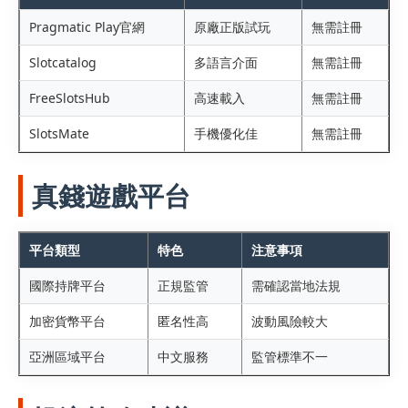
Pragmatic Play官網
原廠正版試玩
無需註冊
Slotcatalog
多語言介面
無需註冊
FreeSlotsHub
高速載入
無需註冊
SlotsMate
手機優化佳
無需註冊
真錢遊戲平台
平台類型
特色
注意事項
國際持牌平台
正規監管
需確認當地法規
加密貨幣平台
匿名性高
波動風險較大
亞洲區域平台
中文服務
監管標準不一