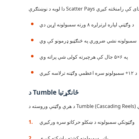
د وګټنې لپاره لږترلږه ۸ ورته سمبولونه اړین دي
سمبولونه نشي ضروري په څنګټیو ډرمونو کې وي
په ۶×۵ جال کې هرچیرته کولی شي پراته وي
د ۱۲+ سمبولونو سره اعظمي وګټنه ترلاسه کیږي
د Tumble ځانګړتیا
وګټونکي سمبولونه د ښکلو حرکاتو سره ورکیږي
پاتې سمبولونه کشته راښکته کیږي