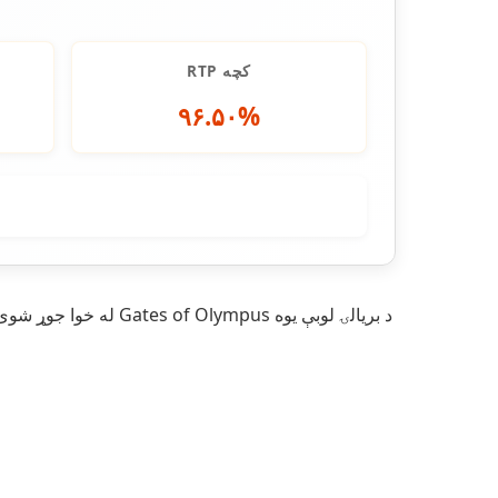
RTP کچه
۹۶.۵۰%