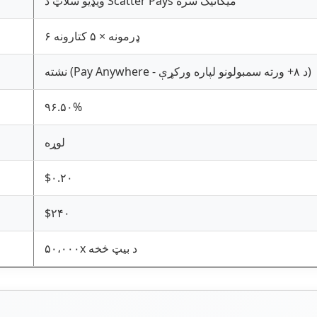
ویډیو سلاټ د Scatter Pays میکانیک سره
۶ ډرمونه × ۵ کتارونه
نشته (Pay Anywhere - د ۸+ ورته سمبولونو لپاره ورکړې)
۹۶.۵۰%
لوړه
$۰.۲۰
$۲۴۰
۵۰،۰۰۰x د بیټ څخه