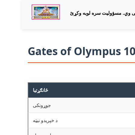
Gates of Olympus 1
ځانګړتیا
جوړونکی
د خپریدو نیټه