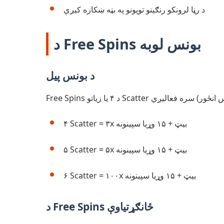
د رڼا لرونکو رنګینو توپونو په بڼه ښکاره کیږي
د Free Spins بونس لوبه
د بونس پیل
۴ Scatter = ۳x بیټ + ۱۵ وړیا سپینونه
۵ Scatter = ۵x بیټ + ۱۵ وړیا سپینونه
۶ Scatter = ۱۰۰x بیټ + ۱۵ وړیا سپینونه
د Free Spins ځانګړتیاوې