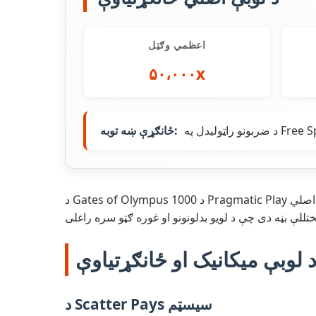
اعظمي وګټل
۵۰،۰۰۰x
ځانګړې ښه توبه:
د Gates of Olympus 1000 د Pragmatic Play له خوا جوړ شوی یو غوره ویډیو سلاټ دی چې د ۲۰۲۳ کال په دسمبر کې خپور شو. دا د اصلي Gates of Olympus د بریالۍ لوبې یوه
 لوبې میکانیک او ځانګړتیاوې
د Scatter Pays سیسټم