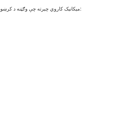
دا لوبه د نوښتګرې Scatter Pays میکانیک کاروي چیرته چې وګټنه د کرښو له مخې نه بلکه د لږترلږه ۸ ورته سمبولونو د ښکاریدو سره په هرڅه ځای کې رامنځته کیږي: