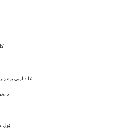
کا
دا د لوبې یوه ډېره مهمه برخه ده چې کولی شي وګټنه د پام وړ ډېره کړي:
د ضر
ټول ض