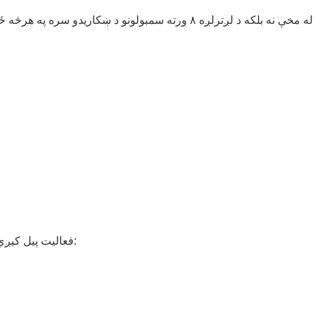
د هرې وګټنې وروسته د Tumble (Cascading Reels) فعالیت پیل کیږي: