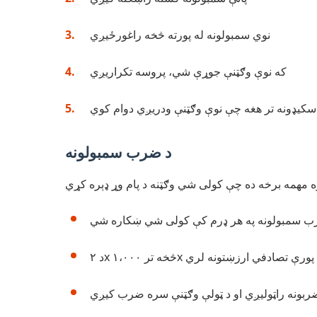
نوي سمبولونه له پورته څخه راغورځیږي
که نوې وګټنې جوړې شي، پروسه تکراریږي
سکیډونه تر هغه چې نوې وګټنې ودریږي دوام کوي
د ضرب سمبولونه
ب سمبولونه په هر ډرم کې کولی شي ښکاره شي
د ۲x څخه تر ۱،۰۰۰x پورې تصادفي ارزښتونه لري
ربونه راټولیږي او د ټولې وګټنې سره ضرب کیږي