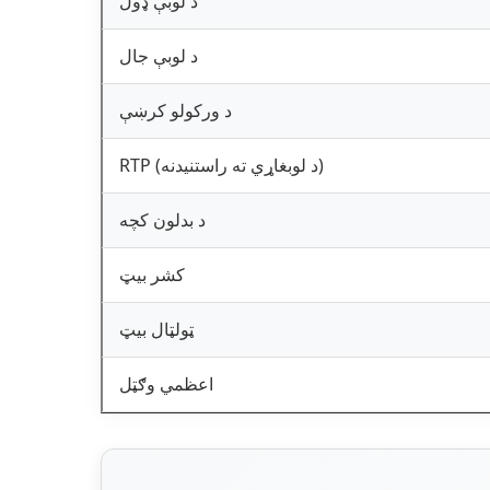
د لوبې ډول
د لوبې جال
د ورکولو کرښې
RTP (د لوبغاړي ته راستنیدنه)
د بدلون کچه
کشر بیټ
ټولټال بیټ
اعظمي وګټل