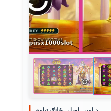
د لوبې اصلي ځانګړتیاوې