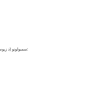
Free Spins د ۴ یا زیاتو Scatter سمبولونو (د زیوس انځور) سره فعالیږي: