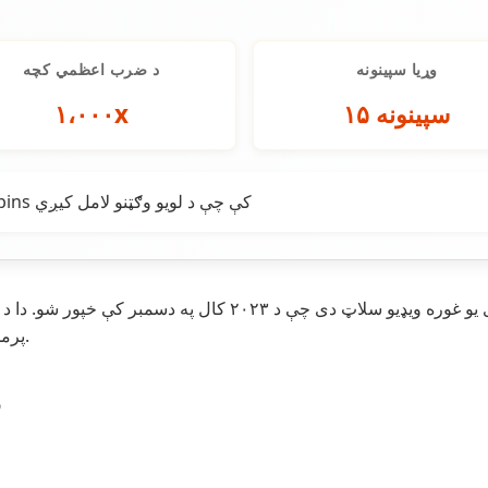
وړیا سپینونه
د ضرب اعظمي کچه
۱۵ سپینونه
۱،۰۰۰x
د ضربونو راټولیدل په Free Spins کې چې د لویو وګټنو لامل کیږي
پرمختللې بڼه دی چې د لویو بدلونونو او غوره ګټو سره راغلی.
د